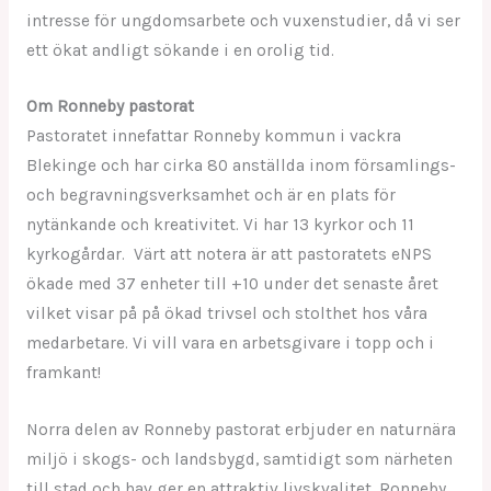
intresse för ungdomsarbete och vuxenstudier, då vi ser
ett ökat andligt sökande i en orolig tid.
Om Ronneby pastorat
Pastoratet innefattar Ronneby kommun i vackra
Blekinge och har cirka 80 anställda inom församlings-
och begravningsverksamhet och är en plats för
nytänkande och kreativitet. Vi har 13 kyrkor och 11
kyrkogårdar. Värt att notera är att pastoratets eNPS
ökade med 37 enheter till +10 under det senaste året
vilket visar på på ökad trivsel och stolthet hos våra
medarbetare. Vi vill vara en arbetsgivare i topp och i
framkant!
Norra delen av Ronneby pastorat erbjuder en naturnära
miljö i skogs- och landsbygd, samtidigt som närheten
till stad och hav ger en attraktiv livskvalitet. Ronneby