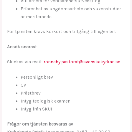
Vill arbeta för verksamhetsutveckling
Erfarenhet av ungdomsarbete och vuxenstudier
är meriterande
För tjänsten krävs körkort och tillgång till egen bil.
Ansök snarast
Skickas via mail:
ronneby.pastorat@svenskakyrkan.se
Personligt brev
CV
Prästbrev
Intyg teologisk examen
Intyg från SKUI
Frågor om tjänsten besvaras av
Kyrkoherde Patrik Ingemansson, 0457 – 46 22 62