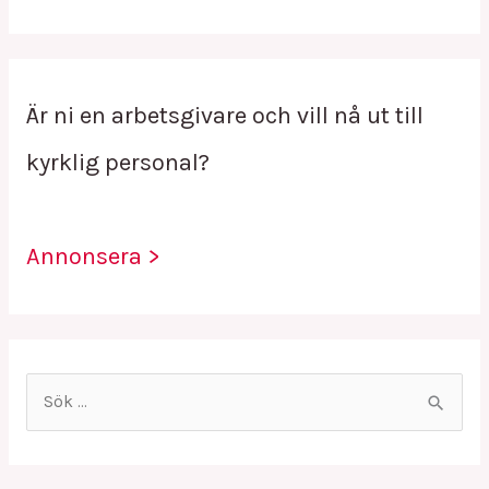
Är ni en arbetsgivare och vill nå ut till
kyrklig personal?
Annonsera >
S
ö
k