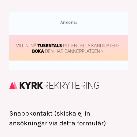
e
f
Annons:
t
e
r
:
Snabbkontakt (skicka ej in
ansökningar via detta formulär)